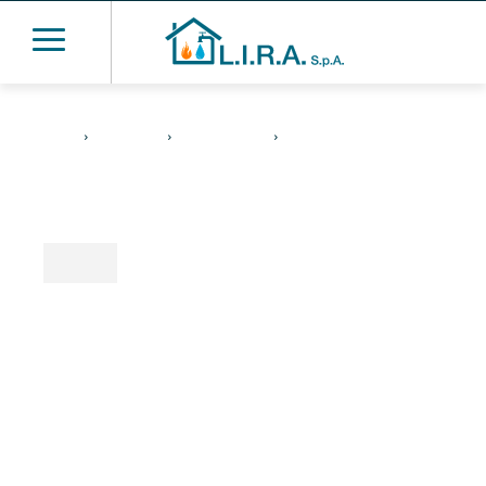
Home
Condominio
Smart Metering
Richiedi un preventivo per
il servizio Smart Metering
Richiedi un preventivo
per il servizio Smart
Metering