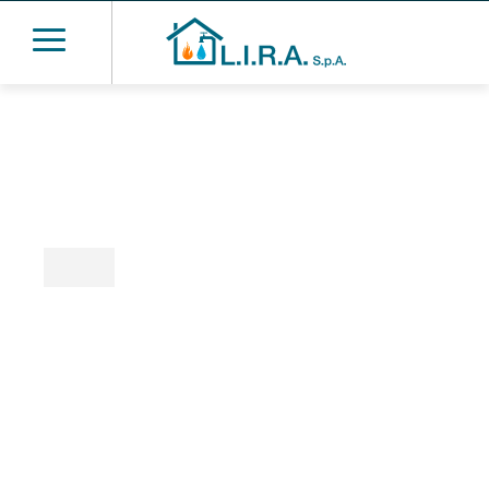
Servizi acqua e calore
per l’utente
Con i nostri servizi dedicati alla tua
fornitura acqua e calore puoi gestire la tua
utenza e tenere sotto controllo consumi,