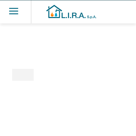
Condominio
Il tuo partner per la rilevazione,
contabilizzazione, ripartizione ed esazione
dei consumi acqua e calore delle utenze
condominiali