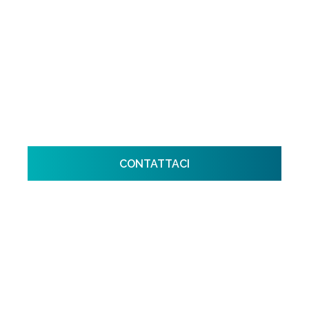
centralizzati dovranno essere dotati di
contatori e ripartitori di calore leggibili da
remoto. LIRA ti offre la soluzione completa
per adeguarti in tempo, con tecnologia
digitale e supporto tecnico specializzato.
CONTATTACI