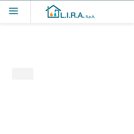
Adegua il tuo
condominio entro il
2027
Dal 1° gennaio 2027, tutti gli impianti