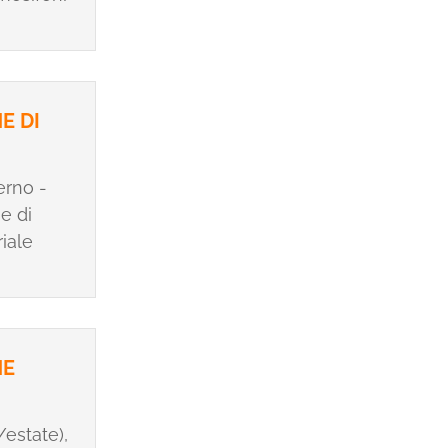
E DI
erno -
e di
riale
NE
/estate),