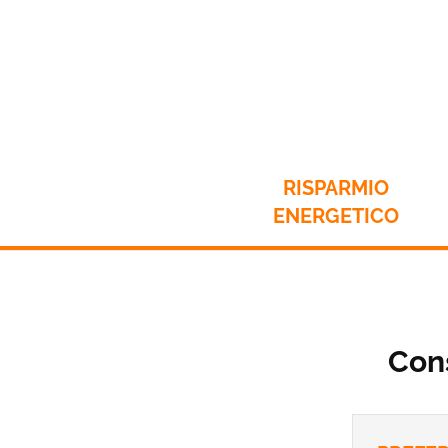
Dalla nostra lunga esperienza 
un risparmio energetico che fa
pianeta
RISPARMIO
ENERGETICO
Cons