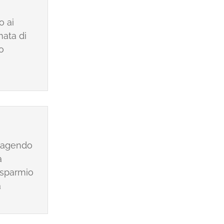
o ai
mata di
o
° agendo
a
isparmio
a