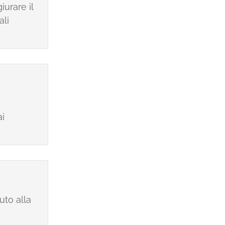
iurare il
ali
ai
uto alla