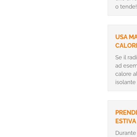
o tende!
USA MA
CALOR
Se il ra
ad esemp
calore a
isolante 
PRENDI
ESTIVA
Durante 