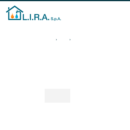
Home
Utenti
Guide al risparmio
Guide al risparm