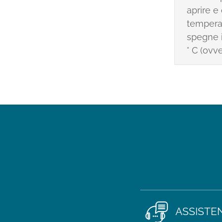
aprire e
temperat
spegne i
° C (ovv
ASSISTE