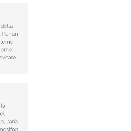
 della
. Per un
nterne
, come
evitare
 la
el
, l'aria
rmosifoni