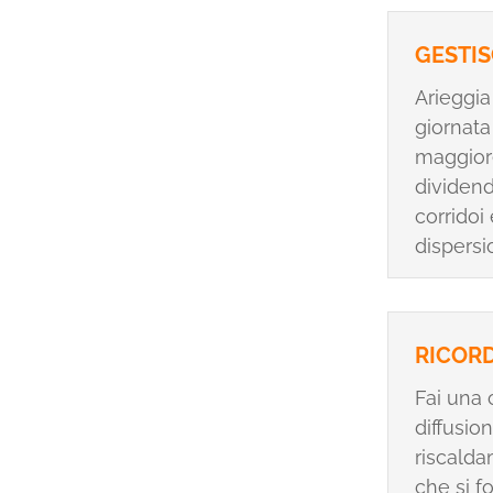
GESTIS
Arieggia
giornata
maggiore
dividend
corridoi 
dispersi
RICORD
Fai una 
diffusio
riscaldam
che si f