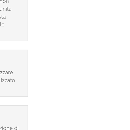
 non
unità
sta
le
izzare
lizzato
zione di