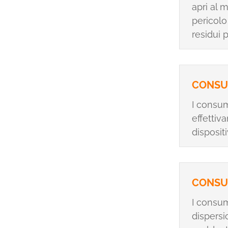
apri al 
pericolo
residui 
CONSU
I consum
effettiv
dispositi
CONSU
I consum
dispersi