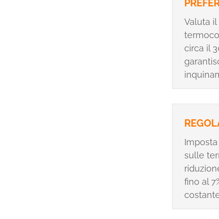
PREFER
Valuta i
termocon
circa il
garantis
inquina
REGOLA
Imposta 
sulle te
riduzion
fino al 
costante