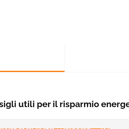
i nostri migliori consigli per
 felice il tuo portafoglio e il
igli utili per il risparmio energ