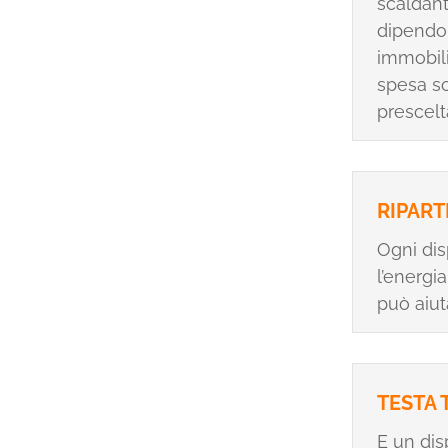
scaldant
dipendon
immobili
spesa so
prescelt
RIPART
Ogni dis
l’energi
può aiut
TESTA 
E un dis